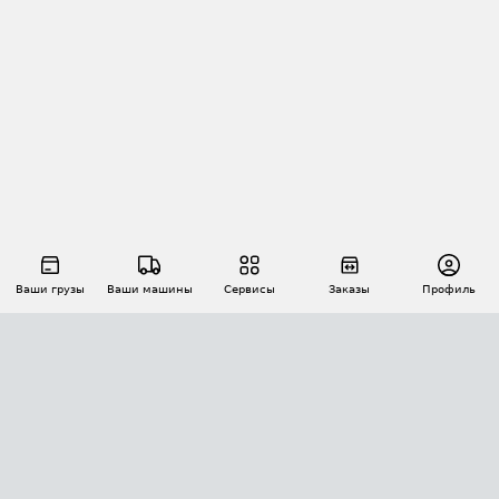
Ваши грузы
Ваши машины
Сервисы
Заказы
Профиль
АВТОМАТИЗАЦИЯ ПЕРЕВОЗОК
Площадки
Заказы
Торги
Тендеры
АТИ-Доки
GPS-мониторинг
АТИ Мессенджер
Цепочки грузов
API ATI.SU