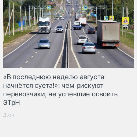
«В последнюю неделю августа
начнётся суета!»: чем рискуют
перевозчики, не успевшие освоить
ЭТрН
Дзен