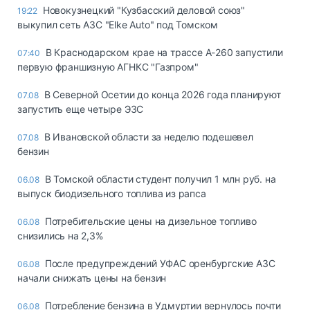
Новокузнецкий "Кузбасский деловой союз"
19:22
выкупил сеть АЗС "Elke Auto" под Томском
В Краснодарском крае на трассе А-260 запустили
07:40
первую франшизную АГНКС "Газпром"
В Северной Осетии до конца 2026 года планируют
07.08
запустить еще четыре ЭЗС
В Ивановской области за неделю подешевел
07.08
бензин
В Томской области студент получил 1 млн руб. на
06.08
выпуск биодизельного топлива из рапса
Потребительские цены на дизельное топливо
06.08
снизились на 2,3%
После предупреждений УФАС оренбургские АЗС
06.08
начали снижать цены на бензин
Потребление бензина в Удмуртии вернулось почти
06.08