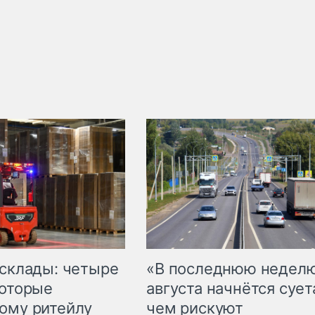
 склады: четыре
«В последнюю недел
которые
августа начнётся суета
ому ритейлу
чем рискуют