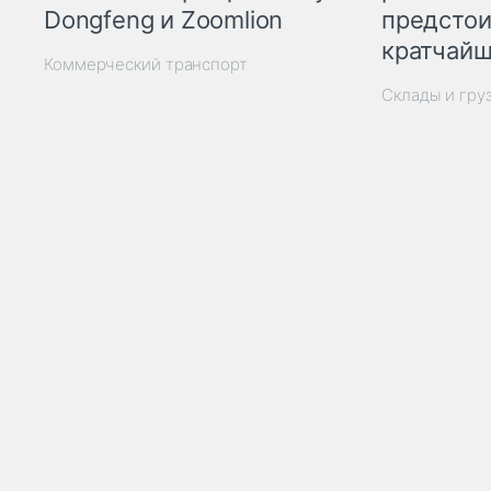
Dongfeng и Zoomlion
предстои
кратчайш
Коммерческий транспорт
Склады и гру