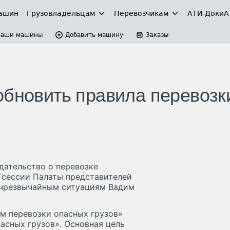
ашин
Грузовладельцам
Перевозчикам
АТИ-Доки
А
Ваши машины
Добавить машину
Заказы
обновить правила перевозк
дательство о перевозке
й сессии Палаты представителей
 чрезвычайным ситуациям Вадим
м перевозки опасных грузов»
пасных грузов». Основная цель