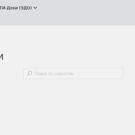
ТИ-Доки (ЭДО)
и