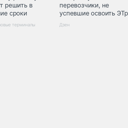
т решить в
перевозчики, не
ие сроки
успевшие освоить ЭТ
зовые терминалы
Дзен