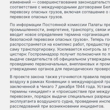
изменений — совершенствование законодательств
соответствие с международными договорами Бе
перевозку опасных грузов, включая соглашение 
перевозке опасных грузов.
По информации Постоянной комиссии Палаты пре
промышленности, энергетике, транспорту, связи 
вводит новое определение термина «организация
безопасной перевозки опасных грузов». Теперь г
распространяется на комплекс работ, предшеству
саму транспортировку. Усиливается контроль за
цистерн: Госпромнадзор получит полномочия по п
выдаче свидетельств об официальном утверждени
проведению первоначальных, внеплановых и пром
утверждению органов для периодических проверо
В проекте закона также уточняются правила пере
воздуху в рамках Конвенции о международной гр
заключенной в Чикаго 7 декабря 1944 года. Уста
термины «инцидент» и «происшествие при межд
перевозке», порядок выдачи специальных разреш
эксплуатанта воздушного судна, проведение инсп
расследований при возникновении инцидентов.