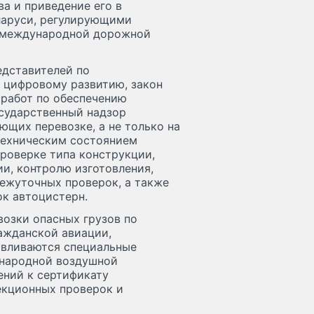
а и приведение его в
ларуси, регулирующими
о международной дорожной
дставителей по
и цифровому развитию, закон
 работ по обеспечению
осударственный надзор
ющих перевозке, а не только на
 техническим состоянием
роверке типа конструкции,
и, контролю изготовления,
ежуточных проверок, а также
к автоцистерн.
возки опасных грузов по
ажданской авиации,
навливаются специальные
ународной воздушной
ений к сертификату
екционных проверок и