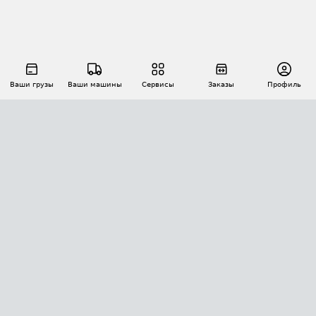
Ваши грузы
Ваши машины
Сервисы
Заказы
Профиль
АВТОМАТИЗАЦИЯ ПЕРЕВОЗОК
Площадки
Заказы
Торги
Тендеры
АТИ-Доки
GPS-мониторинг
АТИ Мессенджер
Цепочки грузов
API ATI.SU
ПОЛЕЗНОЕ
Расчет расстояний
БЕЗОПАСНОСТЬ
Академия ATI.SU
ATI.SU о безопасности
Звезды ATI.SU на вашем сайте