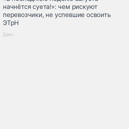
начнётся суета!»: чем рискуют
перевозчики, не успевшие освоить
ЭТрН
Дзен