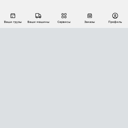
Ваши грузы
Ваши машины
Сервисы
Заказы
Профиль
АВТОМАТИЗАЦИЯ ПЕРЕВОЗОК
Площадки
Заказы
Торги
Тендеры
АТИ-Доки
GPS-мониторинг
АТИ Мессенджер
Цепочки грузов
API ATI.SU
ПОЛЕЗНОЕ
Расчет расстояний
БЕЗОПАСНОСТЬ
Академия ATI.SU
ATI.SU о безопасности
Звезды ATI.SU на вашем сайте
КОНТАКТЫ И ТАРИФЫ
Памятка по проверке контрагентов
Индекс ATI.SU FTL РФ
О системе ATI.SU
Светофор+