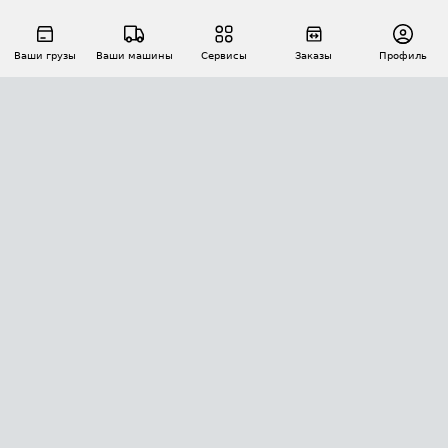
Ваши грузы
Ваши машины
Сервисы
Заказы
Профиль
АВТОМАТИЗАЦИЯ ПЕРЕВОЗОК
Площадки
Заказы
Торги
Тендеры
АТИ-Доки
GPS-мониторинг
АТИ Мессенджер
Цепочки грузов
API ATI.SU
ПОЛЕЗНОЕ
Расчет расстояний
БЕЗОПАСНОСТЬ
Академия ATI.SU
ATI.SU о безопасности
Звезды ATI.SU на вашем сайте
КОНТАКТЫ И ТАРИФЫ
Памятка по проверке контрагентов
Индекс ATI.SU FTL РФ
О системе ATI.SU
Светофор+
Средние ставки
ИНФОРМАЦИЯ
Контактная информация