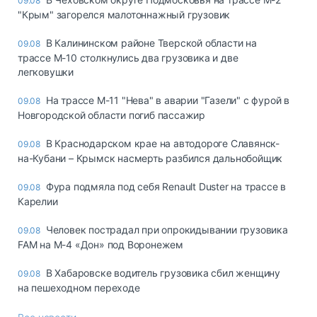
09.08
"Крым" загорелся малотоннажный грузовик
В Калининском районе Тверской области на
09.08
трассе М-10 столкнулись два грузовика и две
легковушки
На трассе М-11 "Нева" в аварии "Газели" с фурой в
09.08
Новгородской области погиб пассажир
В Краснодарском крае на автодороге Славянск-
09.08
на-Кубани – Крымск насмерть разбился дальнобойщик
Фура подмяла под себя Renault Duster на трассе в
09.08
Карелии
Человек пострадал при опрокидывании грузовика
09.08
FAM на М-4 «Дон» под Воронежем
В Хабаровске водитель грузовика сбил женщину
09.08
на пешеходном переходе