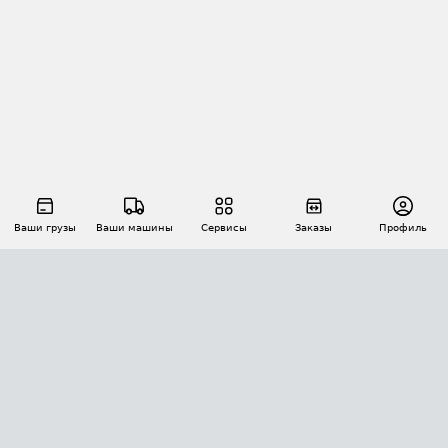
Ваши грузы
Ваши машины
Сервисы
Заказы
Профиль
АВТОМАТИЗАЦИЯ ПЕРЕВОЗОК
Площадки
Заказы
Торги
Тендеры
АТИ-Доки
GPS-мониторинг
АТИ Мессенджер
Цепочки грузов
API ATI.SU