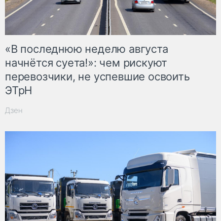
«В последнюю неделю августа
начнётся суета!»: чем рискуют
перевозчики, не успевшие освоить
ЭТрН
Дзен