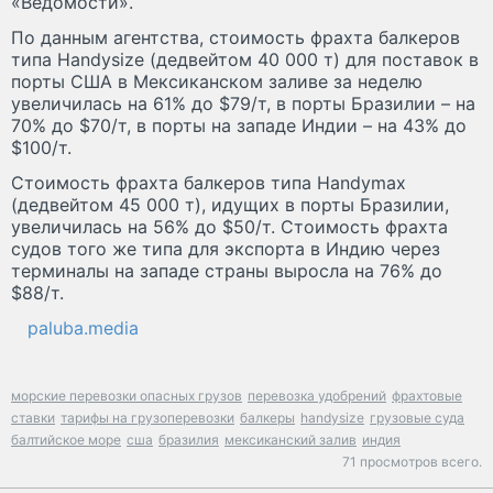
«Ведомости».
По данным агентства, стоимость фрахта балкеров
типа Handysize (дедвейтом 40 000 т) для поставок в
порты США в Мексиканском заливе за неделю
увеличилась на 61% до $79/т, в порты Бразилии – на
70% до $70/т, в порты на западе Индии – на 43% до
$100/т.
Стоимость фрахта балкеров типа Handymax
(дедвейтом 45 000 т), идущих в порты Бразилии,
увеличилась на 56% до $50/т. Стоимость фрахта
судов того же типа для экспорта в Индию через
терминалы на западе страны выросла на 76% до
$88/т.
paluba.media
морские перевозки опасных грузов
перевозка удобрений
фрахтовые
ставки
тарифы на грузоперевозки
балкеры
handysize
грузовые суда
балтийское море
сша
бразилия
мексиканский залив
индия
71 просмотров всего.