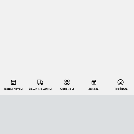
Ваши грузы
Ваши машины
Сервисы
Заказы
Профиль
АВТОМАТИЗАЦИЯ ПЕРЕВОЗОК
Площадки
Заказы
Торги
Тендеры
АТИ-Доки