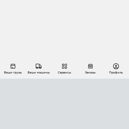
Ваши грузы
Ваши машины
Сервисы
Заказы
Профиль
АВТОМАТИЗАЦИЯ ПЕРЕВОЗОК
Площадки
Заказы
Торги
Тендеры
АТИ-Доки
GPS-мониторинг
АТИ Мессенджер
Цепочки грузов
API ATI.SU