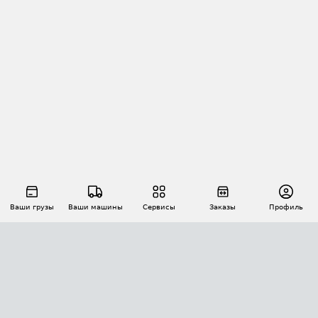
Ваши грузы
Ваши машины
Сервисы
Заказы
Профиль
АВТОМАТИЗАЦИЯ ПЕРЕВОЗОК
Площадки
Заказы
Торги
Тендеры
АТИ-Доки