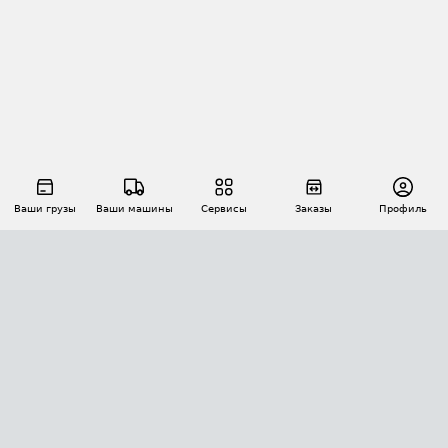
Ваши грузы
Ваши машины
Сервисы
Заказы
Профиль
АВТОМАТИЗАЦИЯ ПЕРЕВОЗОК
Площадки
Заказы
Торги
Тендеры
АТИ-Доки
GPS-мониторинг
АТИ Мессенджер
Цепочки грузов
API ATI.SU
ПОЛЕЗНОЕ