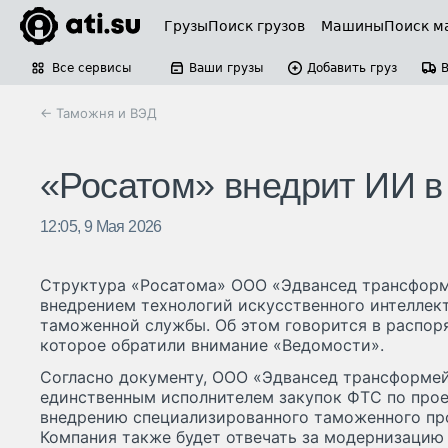
Грузы
Поиск грузов
Машины
Поиск м
Все сервисы
Ваши грузы
Добавить груз
← Таможня и ВЭД
«Росатом» внедрит ИИ в
12:05, 9 Мая 2026
Структура «Росатома» ООО «Эдвансед трансформ
внедрением технологий искусственного интеллек
таможенной службы. Об этом говорится в распор
которое обратили внимание «Ведомости».
Согласно документу, ООО «Эдвансед трансформей
единственным исполнителем закупок ФТС по прое
внедрению специализированного таможенного пр
Компания также будет отвечать за модернизаци