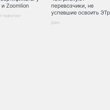
 и Zoomlion
перевозчики, не
успевшие освоить ЭТ
й транспорт
Дзен