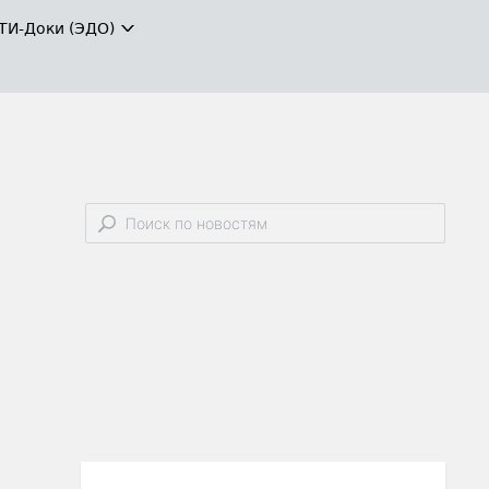
ТИ-Доки (ЭДО)