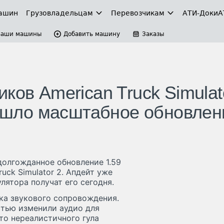
ашин
Грузовладельцам
Перевозчикам
АТИ-Доки
А
Ваши машины
Добавить машину
Заказы
ков American Truck Simulat
 вышло масштабное обновлен
долгожданное обновление 1.59
ruck Simulator 2. Апдейт уже
лятора получат его сегодня.
ка звукового сопровождения.
стью изменили аудио для
то нереалистичного гула