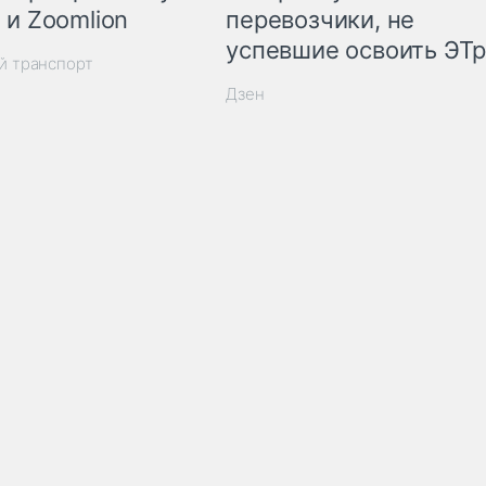
 и Zoomlion
перевозчики, не
успевшие освоить ЭТ
й транспорт
Дзен