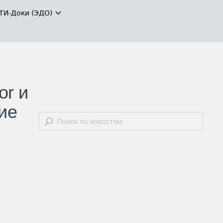
ТИ-Доки (ЭДО)
or и
ие