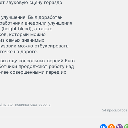
ет звуковую сцену гораздо
е улучшения. Был доработан
азработчики внедрили улучшения
height blend), а также
сов, который можно
 из самых значимых
грузовик можно отбуксировать
точке на дороге.
 выходу консольных версий Euro
зработчики продолжают работу над
более совершенными перед их
simulator
новинки
сша
европа
54 просмотров 