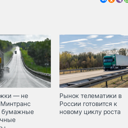
жки — не
Рынок телематики в
 Минтранс
России готовится к
л бумажные
новому циклу роста
очные
ты