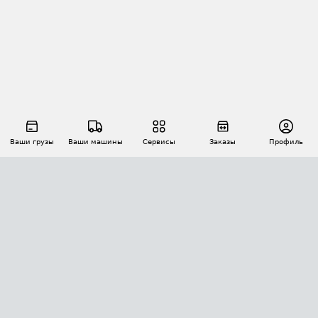
Ваши грузы
Ваши машины
Сервисы
Заказы
Профиль
АВТОМАТИЗАЦИЯ ПЕРЕВОЗОК
Площадки
Заказы
Торги
Тендеры
АТИ-Доки
GPS-мониторинг
АТИ Мессенджер
Цепочки грузов
API ATI.SU
ПОЛЕЗНОЕ