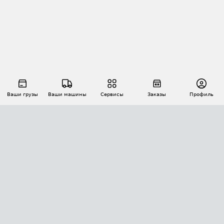
Ваши грузы
Ваши машины
Сервисы
Заказы
Профиль
АВТОМАТИЗАЦИЯ ПЕРЕВОЗОК
Площадки
Заказы
Торги
Тендеры
АТИ-Доки
GPS-мониторинг
АТИ Мессенджер
Цепочки грузов
API ATI.SU
ПОЛЕЗНОЕ