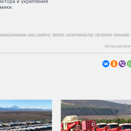
ектора и укрепления
мики.
возка водорода
порт гамбург
daimler
сотрудничество
mb energy
kawasaki
38 просмотров 