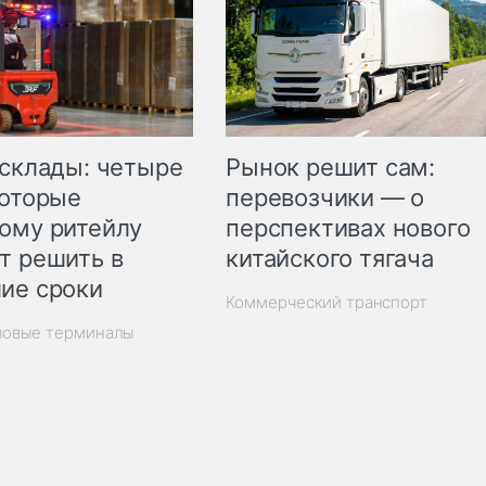
Рынок решит сам:
 склады: четыре
перевозчики — о
которые
перспективах нового
ому ритейлу
китайского тягача
т решить в
ие сроки
Коммерческий транспорт
зовые терминалы