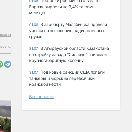
Поставки российского газа в
01.08
Европу выросли на 3,4% за семь
месяцев
В аэропорту Челябинска провели
01.08
учения по выявлению радиоактивных
планы
грузов
всего.
В Атырауской области Казахстана
31.07
на стройку завода "Силлено" привезли
крупногабаритную колонну
Под новые санкции США попали
31.07
танкеры и морские перевозчики
иранской нефти
Все новости