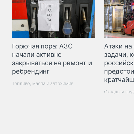
Горючая пора: АЗС
Атаки на
начали активно
задачи, 
закрываться на ремонт и
российск
ребрендинг
предстои
кратчайш
Топливо, масла и автохимия
Склады и гру