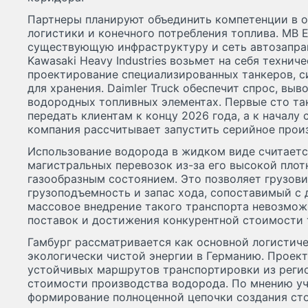
Партнеры планируют объединить компетенции в о
логистики и конечного потребления топлива. MB 
существующую инфраструктуру и сеть автозапра
Kawasaki Heavy Industries возьмет на себя технич
проектирование специализированных танкеров, 
для хранения. Daimler Truck обеспечит спрос, выв
водородных топливных элементах. Первые сто та
передать клиентам к концу 2026 года, а к началу
компания рассчитывает запустить серийное прои
Использование водорода в жидком виде считает
магистральных перевозок из-за его высокой плот
газообразным состоянием. Это позволяет грузов
грузоподъемность и запас хода, сопоставимый с
массовое внедрение такого транспорта невозмож
поставок и достижения конкурентной стоимости 
Гамбург рассматривается как основной логистиче
экологически чистой энергии в Германию. Проект
устойчивых маршрутов транспортировки из реги
стоимости производства водорода. По мнению уч
формирование полноценной цепочки создания ст