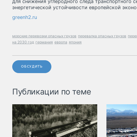
для снижения углеродного следа транспортного с
энергетической устойчивости европейской эконо
greenh2.ru
морские перевозки опасных грузов
перевалка опасных грузов
пере
на 2030 год
германия
европа
япония
ОБСУДИТЬ
Публикации по теме