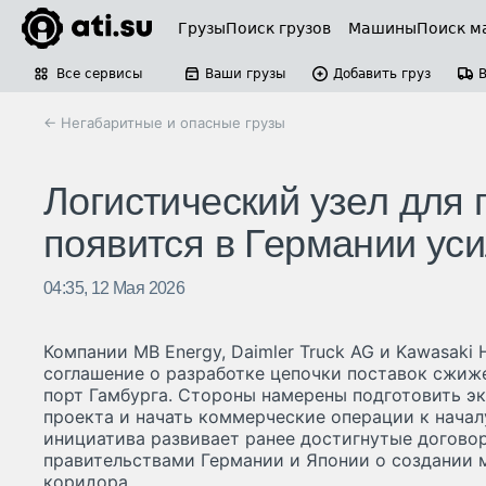
Грузы
Поиск грузов
Машины
Поиск м
Все сервисы
Ваши грузы
Добавить груз
← Негабаритные и опасные грузы
Логистический узел для
появится в Германии уси
04:35, 12 Мая 2026
Компании MB Energy, Daimler Truck AG и Kawasaki 
соглашение о разработке цепочки поставок сжиж
порт Гамбурга. Стороны намерены подготовить э
проекта и начать коммерческие операции к начал
инициатива развивает ранее достигнутые догово
правительствами Германии и Японии о создании
коридора.