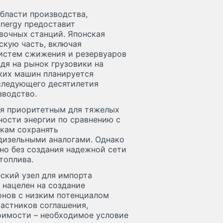
бласти производства,
Energy предоставит
вочных станций. Японская
ескую часть, включая
систем сжижения и резервуаров
одя на рынок грузовики на
ких машин планируется
 следующего десятилетия
зводство.
ся приоритетным для тяжелых
ности энергии по сравнению с
икам сохранять
 дизельными аналогами. Однако
но без создания надежной сети
топлива.
ский узел для импорта
 нацелен на создание
онов с низким потенциалом
астников соглашения,
оимости – необходимое условие