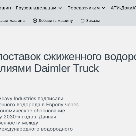
ашин
Грузовладельцам
Перевозчикам
АТИ-Доки
А
Ваши машины
Добавить машину
Заказы
 поставок сжиженного водор
лиями Daimler Truck
Heavy Industries подписали
енного водорода в Европу через
кономическое обоснование
у 2030-х годов. Данная
ренности между
 международного водородного