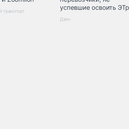
успевшие освоить ЭТ
й транспорт
Дзен