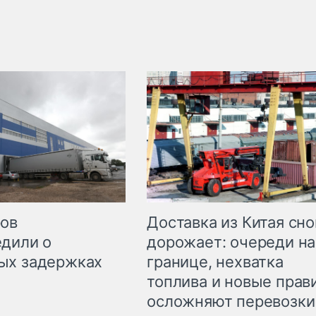
Доставка из Китая сно
ров
дорожает: очереди на
дили о
границе, нехватка
ых задержках
топлива и новые прав
осложняют перевозки