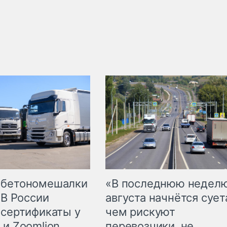
 бетономешалки
«В последнюю недел
 В России
августа начнётся суета
 сертификаты у
чем рискуют
 и Zoomlion
перевозчики, не