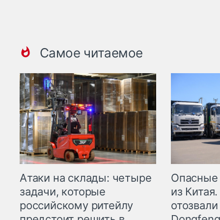
Самое читаемое
Опасные
Атаки на склады: четыре
из Китая.
задачи, которые
отозвали
российскому ритейлу
Dongfeng
предстоит решить в