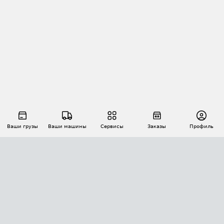
Ваши грузы
Ваши машины
Сервисы
Заказы
Профиль
АВТОМАТИЗАЦИЯ ПЕРЕВОЗОК
Площадки
Заказы
Торги
Тендеры
АТИ-Доки
GPS-мониторинг
АТИ Мессенджер
Цепочки грузов
API ATI.SU