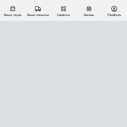
Ваши грузы
Ваши машины
Сервисы
Заказы
Профиль
АВТОМАТИЗАЦИЯ ПЕРЕВОЗОК
Площадки
Заказы
Торги
Тендеры
АТИ-Доки
GPS-мониторинг
АТИ Мессенджер
Цепочки грузов
API ATI.SU
ПОЛЕЗНОЕ
Расчет расстояний
БЕЗОПАСНОСТЬ
Академия ATI.SU
ATI.SU о безопасности
Звезды ATI.SU на вашем сайте
КОНТАКТЫ И ТАРИФЫ
Памятка по проверке контрагентов
Индекс ATI.SU FTL РФ
О системе ATI.SU
Светофор+
Средние ставки
ИНФОРМАЦИЯ
Контактная информация