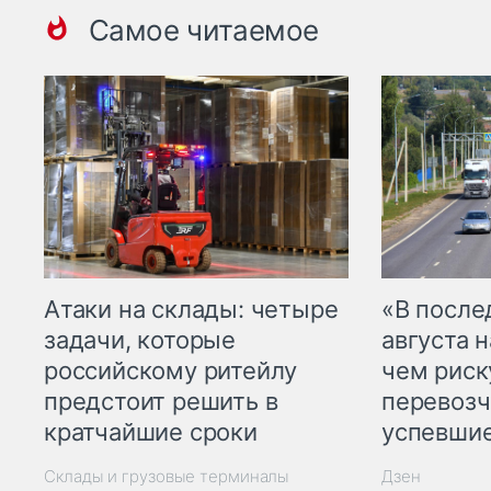
Самое читаемое
Атаки на склады: четыре
«В посл
задачи, которые
августа н
российскому ритейлу
чем рис
предстоит решить в
перевозч
кратчайшие сроки
успевшие
Склады и грузовые терминалы
Дзен