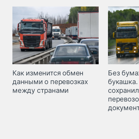
Как изменится обмен
Без бума
данными о перевозках
букашка.
между странами
сохрани
перевоз
докумен