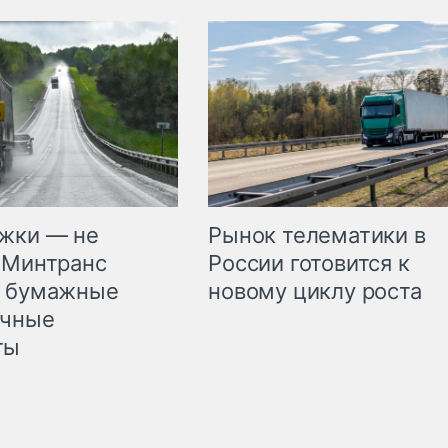
жки — не
Рынок телематики в
 Минтранс
России готовится к
л бумажные
новому циклу роста
очные
ты