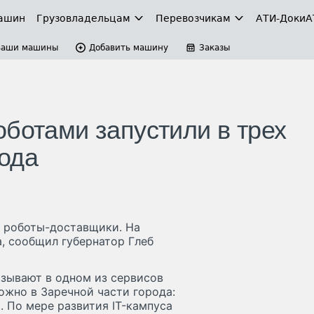
ашин
Грузовладельцам
Перевозчикам
АТИ-Доки
А
Ваши машины
Добавить машину
Заказы
оботами запустили в трех
ода
ь роботы-доставщики. На
а, сообщил губернатор Глеб
азывают в одном из сервисов
ожно в Заречной части города:
 По мере развития IT-кампуса