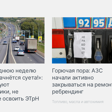
Горючая пора: АЗС
еднюю неделю
начали активно
ачнётся суета!»:
закрываться на ремон
куют
ребрендинг
ики, не
 освоить ЭТрН
Топливо, масла и автохимия