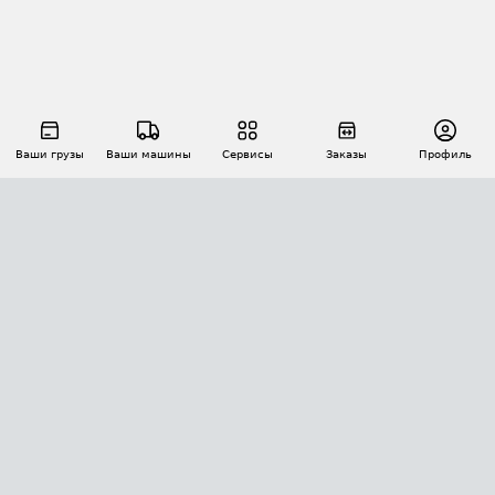
Ваши грузы
Ваши машины
Сервисы
Заказы
Профиль
АВТОМАТИЗАЦИЯ ПЕРЕВОЗОК
Площадки
Заказы
Торги
Тендеры
АТИ-Доки
GPS-мониторинг
АТИ Мессенджер
Цепочки грузов
API ATI.SU
ПОЛЕЗНОЕ
Расчет расстояний
БЕЗОПАСНОСТЬ
Академия ATI.SU