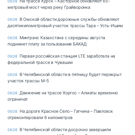
На трассе Курск – Касторное обновляют 65-
06.08
метровый мост через реку Грайворонка
В Омской области дорожные службы обновляют
06.08
десятикилометровый участок трассы Тара – Усть-Ишим
Минтранс Казахстана с середины августа
06.08
поднимет плату за пользование БАКАД
Первая российская станция LTE заработала на
06.08
федеральной трассе в Чувашии
В Челябинской области в пятницу будет перекрыт
06.08
участок трассы М-5
Движение на трассе Хоргос – Алматы временно
06.08
ограничат
На дороге Красное Село – Гатчина – Павловск
06.08
отремонтировали 6 километров
В Челябинской области досрочно завершили
06.08