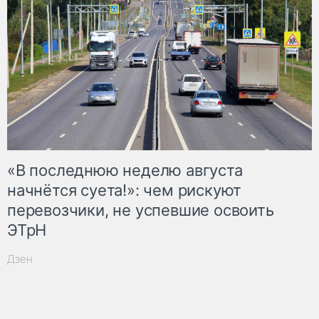
«В последнюю неделю августа
начнётся суета!»: чем рискуют
перевозчики, не успевшие освоить
ЭТрН
Дзен