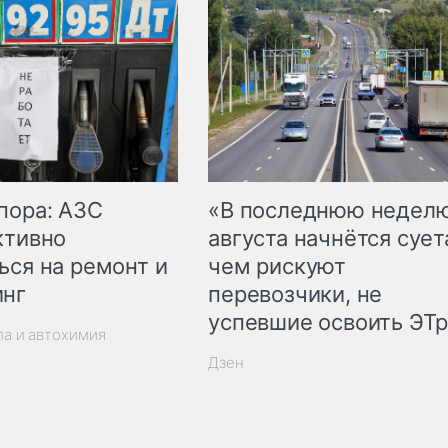
пора: АЗС
«В последнюю недел
ктивно
августа начнётся суета
ься на ремонт и
чем рискуют
инг
перевозчики, не
успевшие освоить ЭТ
ла и автохимия
Дзен