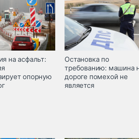
Остановка по
я на асфальт:
требованию: машина 
ия
дороге помехой не
зирует опорную
является
ог