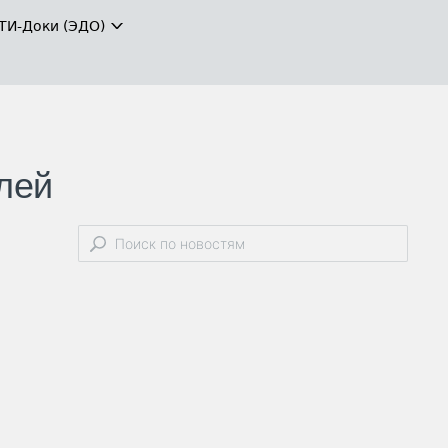
ТИ-Доки (ЭДО)
лей