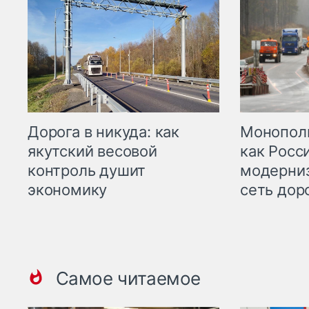
Дорога в никуда: как
Монополи
якутский весовой
как Росс
контроль душит
модерни
экономику
сеть дор
Самое читаемое