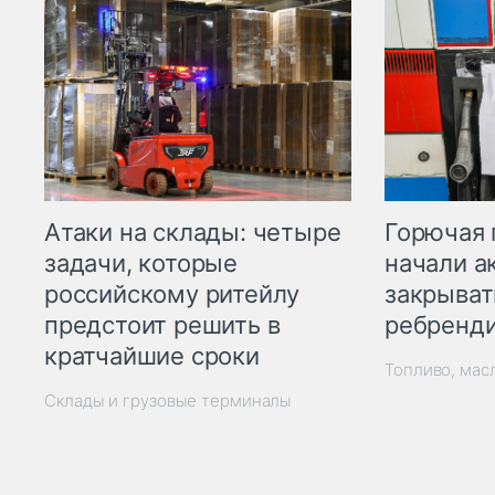
Горючая 
Атаки на склады: четыре
начали а
задачи, которые
закрыват
российскому ритейлу
ребренд
предстоит решить в
кратчайшие сроки
Топливо, мас
Склады и грузовые терминалы