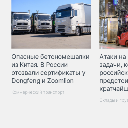
Опасные бетономешалки
Атаки на
из Китая. В России
задачи, 
отозвали сертификаты у
российск
Dongfeng и Zoomlion
предстои
кратчайш
Коммерческий транспорт
Склады и гру