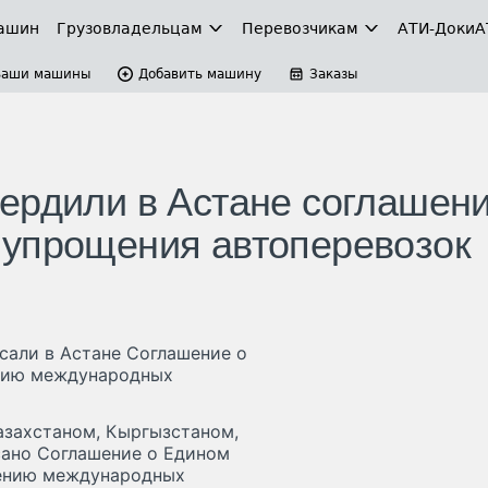
ашин
Грузовладельцам
Перевозчикам
АТИ-Доки
А
Ваши машины
Добавить машину
Заказы
ердили в Астане соглашени
 упрощения автоперевозок
сали в Астане Соглашение о
ению международных
азахстаном, Кыргызстаном,
сано Соглашение о Едином
щению международных