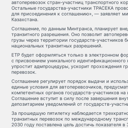
автоперевозок стран-участниц транспортного кор
Остальные государства-участники ТРАСЕКА пров
для присоединения к соглашению», — заявляет м
Казахстана.
Соглашение, по данным Минтранса, планирует вн
транзитного разрешения. Оно позволит автопере
грузы через территории государств-участников б
национальных транзитных разрешений.
ЕТР будет оформляться только в электронном фо
с присвоением уникального идентификационного 
упростит адмпроцедуры, ускорит прохождения гр
перевозок.
Соглашение регулирует порядок выдачи и использ
единые условия для автоперевозчиков, предусма
компетентных органов государств-участников на
Соглашение вступит в силу после завершения вну
депозитарием уведомлений от государств-участн
За прошедшую пятилетку наблюдается трехкратн
транзитных перевозок по международному транс
2030 году поставлена цель достичь показателя в 