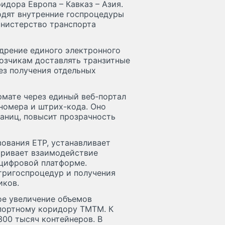
идора Европа – Кавказ – Азия.
одят внутренние госпроцедуры
инистерство транспорта
едрение единого электронного
возчикам доставлять транзитные
ез получения отдельных
рмате через единый веб-портал
номера и штрих-кода. Оно
аниц, повысит прозрачность
ования ЕТР, устанавливает
тривает взаимодействие
 цифровой платформе.
тригоспроцедур и получения
иков.
ое увеличение объемов
портному коридору ТМТМ. К
300 тысяч контейнеров. В