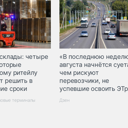
 склады: четыре
«В последнюю недел
которые
августа начнётся суета
ому ритейлу
чем рискуют
т решить в
перевозчики, не
ие сроки
успевшие освоить ЭТ
зовые терминалы
Дзен