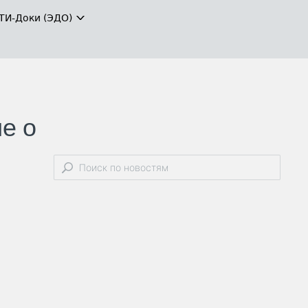
ТИ-Доки (ЭДО)
е о