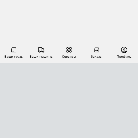
Ваши грузы
Ваши машины
Сервисы
Заказы
Профиль
АВТОМАТИЗАЦИЯ ПЕРЕВОЗОК
Площадки
Заказы
Торги
Тендеры
АТИ-Доки
GPS-мониторинг
АТИ Мессенджер
Цепочки грузов
API ATI.SU
ПОЛЕЗНОЕ