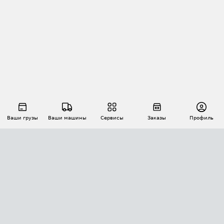
Ваши грузы
Ваши машины
Сервисы
Заказы
Профиль
АВТОМАТИЗАЦИЯ ПЕРЕВОЗОК
Площадки
Заказы
Торги
Тендеры
АТИ-Доки
GPS-мониторинг
АТИ Мессенджер
Цепочки грузов
API ATI.SU