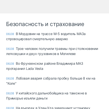
Безопасность и страхование
В Мордовии на трассе М-5 водитель МАЗа
06.08
спровоцировал смертельную аварию
Трое человек получили травмы при столкновении
06.08
легковушки и двух грузовиков в Могилеве
Во Фрунзенском районе Владимира МАЗ
06.08
протаранил Lada Vesta
Лобовая авария собрала пробку больше 8 км на
06.08
"Коле"
У китайского дальнобойщика на таможне в
06.08
Приморье изъяли деньги
Ha въeздax в Улaн-Удэ зaвepшaют ycтaнoвкy
06.08