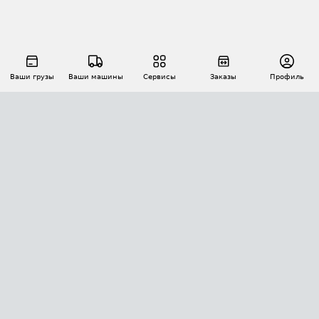
Ваши грузы
Ваши машины
Сервисы
Заказы
Профиль
АВТОМАТИЗАЦИЯ ПЕРЕВОЗОК
Площадки
Заказы
Торги
Тендеры
АТИ-Доки
GPS-мониторинг
АТИ Мессенджер
Цепочки грузов
API ATI.SU
ПОЛЕЗНОЕ
Расчет расстояний
БЕЗОПАСНОСТЬ
Академия ATI.SU
ATI.SU о безопасности
Звезды ATI.SU на вашем сайте
КОНТАКТЫ И ТАРИФЫ