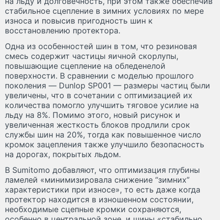
на льду и долговечность, при этом также обеспечив
стабильное сцепление в зимних условиях по мере
износа и повысив пригодность шин к
восстановлению протектора.
Одна из особенностей шин в том, что резиновая
смесь содержит частицы яичной скорлупы,
повышающие сцепление на обледенелой
поверхности. В сравнении с моделью прошлого
поколения — Dunlop SP001 — размеры частиц были
увеличены, что в сочетании с оптимизацией их
количества помогло улучшить тяговое усилие на
льду на 8%. Помимо этого, новый рисунок и
увеличенная жесткость блоков продлили срок
службы шин на 20%, тогда как повышенное число
кромок зацепления также улучшило безопасность
на дорогах, покрытых льдом.
В Sumitomo добавляют, что оптимизация глубины
ламелей «минимизировала снижение “зимних”
характеристики при износе», то есть даже когда
протектор находится в изношенном состоянии,
необходимые сцепные кромки сохраняются,
особенно в центральной зоне, и шины «стабильно