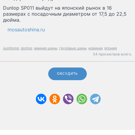
Dunlop SP011 выйдут на японский рынок в 16
размерах с посадочным диаметром от 17,5 до 22,5
дюйма.
mosautoshina.ru
sumitomo
dunlop
зимние шины
грузовые шины
новинки
япония
34 просмотров всего.
ОБСУДИТЬ