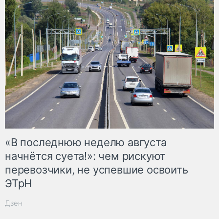
«В последнюю неделю августа
начнётся суета!»: чем рискуют
перевозчики, не успевшие освоить
ЭТрН
Дзен