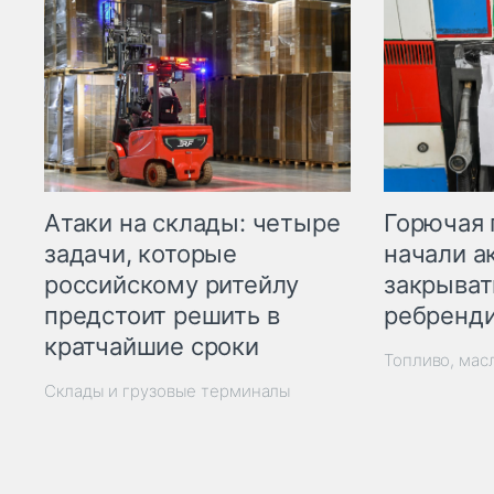
Горючая 
Атаки на склады: четыре
начали а
задачи, которые
закрыват
российскому ритейлу
ребренд
предстоит решить в
кратчайшие сроки
Топливо, мас
Склады и грузовые терминалы