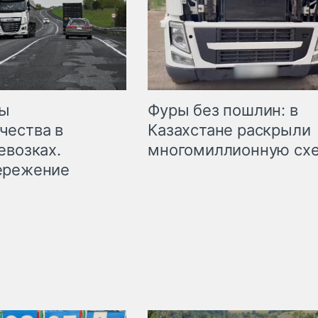
мы
Фуры без пошлин: в
чества в
Казахстане раскрыли
евозках.
многомиллионную сх
ережение