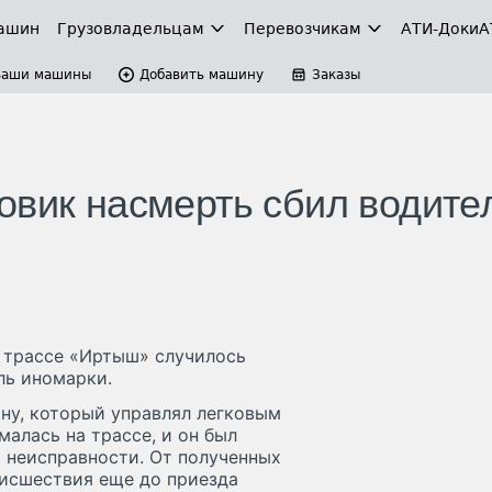
ашин
Грузовладельцам
Перевозчикам
АТИ-Доки
А
Ваши машины
Добавить машину
Заказы
овик насмерть сбил водите
 трассе «Иртыш» случилось
ль иномарки.
ну, который управлял легковым
алась на трассе, и он был
 неисправности. От полученных
оисшествия еще до приезда