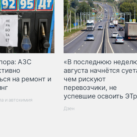
пора: АЗС
«В последнюю недел
ктивно
августа начнётся суета
ься на ремонт и
чем рискуют
инг
перевозчики, не
успевшие освоить ЭТ
ла и автохимия
Дзен