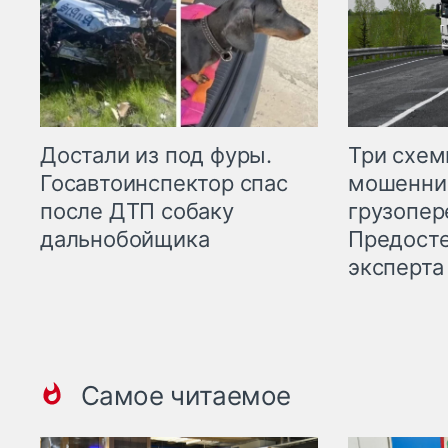
Три схе
Достали из под фуры.
мошенни
Госавтоинспектор спас
грузопер
после ДТП собаку
Предост
дальнобойщика
эксперта
Самое читаемое