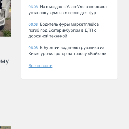
Ha въeздax в Улaн-Удэ зaвepшaют
06.08
ycтaнoвкy «yмныx» вecoв для фyp
Водитель фуры маркетплейса
06.08
погиб под Екатеринбургом в ДТП с
дорожной техникой
В Бурятии водитель грузовика из
06.08
Китая уронил ротор на трассу «Байкал»
ему
Все новости