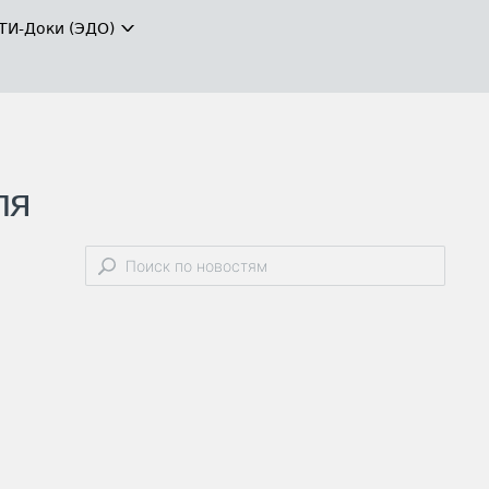
ТИ-Доки (ЭДО)
ля