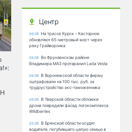
Центр
На трассе Курск – Касторное
06.08
обновляют 65-метровый мост через
реку Грайворонка
Во Фрунзенском районе
06.08
ю
Владимира МАЗ протаранил Lada Vesta
!»:
В Воронежской области фирму
06.08
оштрафовали на 100 тыс. руб. за
трудоустройство экс-таможенника
рН
В Тверской области обломки
06.08
дрона повредили фасад логокомплекса
Wildberries
В Брянской области осудят
05.08
водителя, погубившего целую семью в