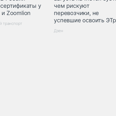
 сертификаты у
чем рискуют
 и Zoomlion
перевозчики, не
успевшие освоить ЭТ
й транспорт
Дзен