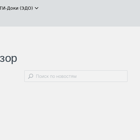
ТИ-Доки (ЭДО)
зор