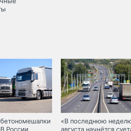
очные
ты
 бетономешалки
«В последнюю недел
 В России
августа начнётся суета