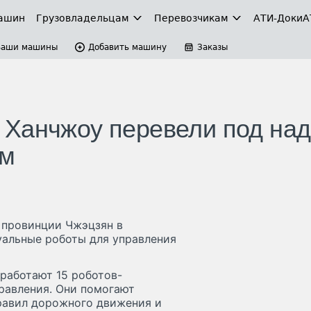
ашин
Грузовладельцам
Перевозчикам
АТИ-Доки
А
Ваши машины
Добавить машину
Заказы
 Ханчжоу перевели под над
ем
 провинции Чжэцзян в
уальные роботы для управления
работают 15 роботов-
равления. Они помогают
правил дорожного движения и