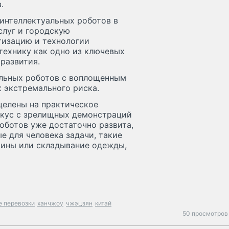
.
 интеллектуальных роботов в
слуг и городскую
тизацию и технологии
технику как одно из ключевых
развития.
альных роботов с воплощенным
х экстремального риска.
целены на практическое
кус с зрелищных демонстраций
роботов уже достаточно развита,
ые для человека задачи, такие
шины или складывание одежды,
е перевозки
ханчжоу
чжэцзян
китай
50 просмотров 