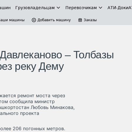
ашин
Грузовладельцам
Перевозчикам
АТИ-Доки
А
Ваши машины
Добавить машину
Заказы
 Давлеканово – Толбазы
рез реку Дему
жается ремонт моста через
этом сообщила министр
ашкортостан Любовь Минакова,
нального проекта
олее 206 погонных метров.