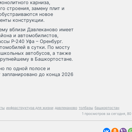
онолитного карниза,
о строения, замену плит и
 обустраиваются новое
менты конструкции.
ему вблизи Давлеканово имеет
айона и автомобилистов,
ссы Р-240 Уфа – Оренбург.
томобилей в сутки. По мосту
школьных автобусов, а также
крупнейшему в Башкортостане.
но по одной полосе и
т запланировано до конца 2026
кты
инфраструктура для жизни
давлеканово
толбазы
башкортостан
1 просмотров за сегодня,
80