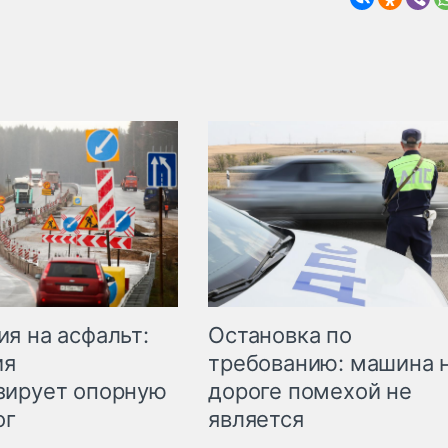
Остановка по
я на асфальт:
требованию: машина 
ия
дороге помехой не
зирует опорную
является
ог