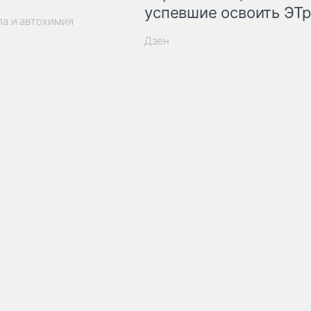
успевшие освоить ЭТ
ла и автохимия
Дзен