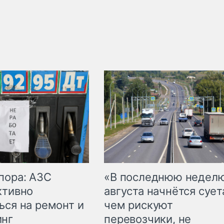
пора: АЗС
«В последнюю недел
ктивно
августа начнётся суета
ься на ремонт и
чем рискуют
инг
перевозчики, не