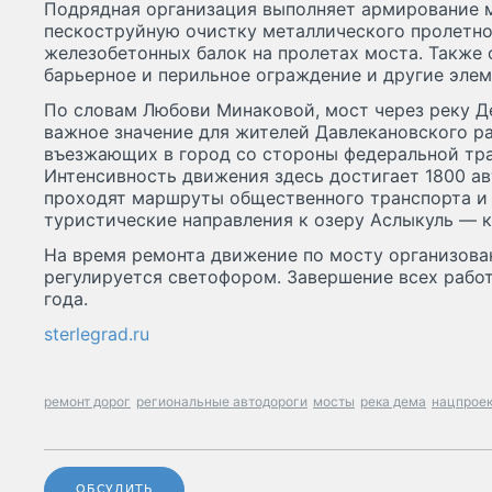
Подрядная организация выполняет армирование м
пескоструйную очистку металлического пролетног
железобетонных балок на пролетах моста. Также
барьерное и перильное ограждение и другие эле
По словам Любови Минаковой, мост через реку Д
важное значение для жителей Давлекановского р
въезжающих в город со стороны федеральной тра
Интенсивность движения здесь достигает 1800 ав
проходят маршруты общественного транспорта и 
туристические направления к озеру Аслыкуль — 
На время ремонта движение по мосту организова
регулируется светофором. Завершение всех рабо
года.
sterlegrad.ru
ремонт дорог
региональные автодороги
мосты
река дема
нацпрое
ОБСУДИТЬ