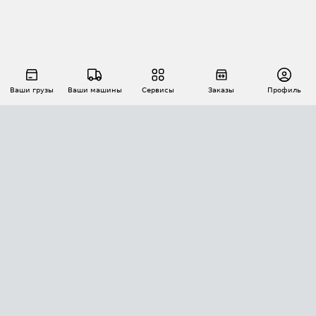
Ваши грузы
Ваши машины
Сервисы
Заказы
Профиль
АВТОМАТИЗАЦИЯ ПЕРЕВОЗОК
Площадки
Заказы
Торги
Тендеры
АТИ-Доки
GPS-мониторинг
АТИ Мессенджер
Цепочки грузов
API ATI.SU
ПОЛЕЗНОЕ
Расчет расстояний
БЕЗОПАСНОСТЬ
Академия ATI.SU
ATI.SU о безопасности