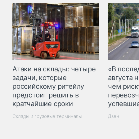
Атаки на склады: четыре
«В посл
задачи, которые
августа н
российскому ритейлу
чем рис
предстоит решить в
перевозч
кратчайшие сроки
успевшие
Склады и грузовые терминалы
Дзен