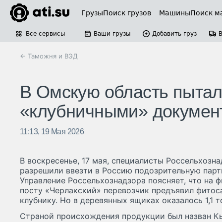
Грузы
Поиск грузов
Машины
Поиск м
Все сервисы
Ваши грузы
Добавить груз
← Таможня и ВЭД
В Омскую область пытали
«клубничными» докумен
11:13, 19 Мая 2026
В воскресенье, 17 мая, специалисты Россельхозн
разрешили ввезти в Россию подозрительную пар
Управление Россельхознадзора поясняет, что на
посту «Черлакский» перевозчик предъявил фитос
клубнику. Но в деревянных ящиках оказалось 1,1 
Страной происхождения продукции был назван Кы