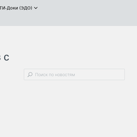
ТИ-Доки (ЭДО)
 с