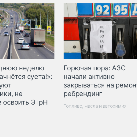
Горючая пора: АЗС
еднюю неделю
начали активно
ачнётся суета!»:
закрываться на ремон
куют
ребрендинг
ики, не
 освоить ЭТрН
Топливо, масла и автохимия