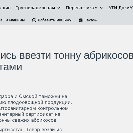
ашин
Грузовладельцам
Перевозчикам
АТИ-Доки
А
Ваши машины
Добавить машину
Заказы
сь ввезти тонну абрикосов
тами
адзора и Омской таможни не
тию плодоовощной продукции.
 фитосанитарном контрольном
анитарный сертификат на
тонны свежих абрикосов.
ргызстан. Товар везли из