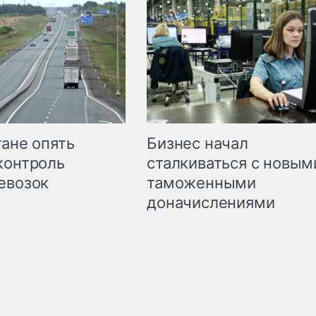
Бизнес начал
тане опять
сталкиваться с новым
контроль
таможенными
евозок
доначислениями