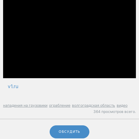
v1.ru
нападения на грузовики
ограбление
волгоградская область
видео
364 просмотров всего.
ОБСУДИТЬ