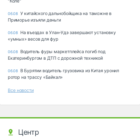
"Коле"
У китайского дальнобойщика на таможне в
06.08
Приморье изъяли деньги
Ha въeздax в Улaн-Удэ зaвepшaют ycтaнoвкy
06.08
«yмныx» вecoв для фyp
Водитель фуры маркетплейса погиб под
06.08
Екатеринбургом в ДТП с дорожной техникой
В Бурятии водитель грузовика из Китая уронил
06.08
ротор на трассу «Байкал»
Все новости
Центр