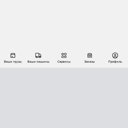
Ваши грузы
Ваши машины
Сервисы
Заказы
Профиль
АВТОМАТИЗАЦИЯ ПЕРЕВОЗОК
Площадки
Заказы
Торги
Тендеры
АТИ-Доки
GPS-мониторинг
АТИ Мессенджер
Цепочки грузов
API ATI.SU