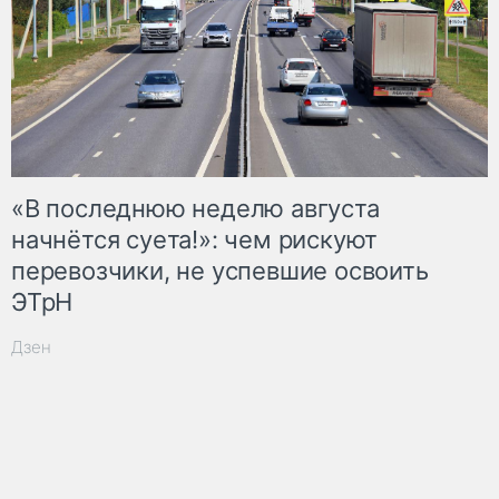
«В последнюю неделю августа
начнётся суета!»: чем рискуют
перевозчики, не успевшие освоить
ЭТрН
Дзен