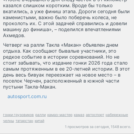
казался слишком коротким. Вроде бы только
вкатились, а уже финиш этапа. Дороги сегодня были
каменистыми, важно было поберечь колеса, не
проколоть их. С этой задачей справились и довели
машину до финиша», – поделился впечатлениями
Ахмедов.
Четверг на ралли Такла «Макан» объявлен днем
отдыха. Как сообщают бывалые участники, это
редкое событие в истории соревнований. Но не
стоит забывать, что издание гонки 2026 года стало
самым протяженным в ее 20-летней истории. В этот
день весь бивуак переезжает на новое место – в
поселок Черчен, расположенный в южной части
пустыни Такла-Макан.
autosport.com.ru
гонки грузовиков
ралли
камаз-мастер
камаз
автоспорт
набережные
челны
татарстан
китай
1 просмотров за сегодня,
1548 всего.