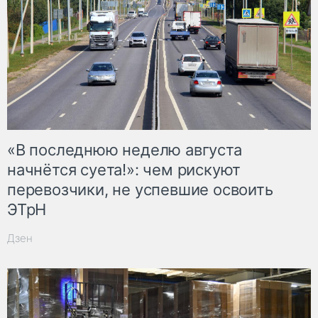
«В последнюю неделю августа
начнётся суета!»: чем рискуют
перевозчики, не успевшие освоить
ЭТрН
Дзен