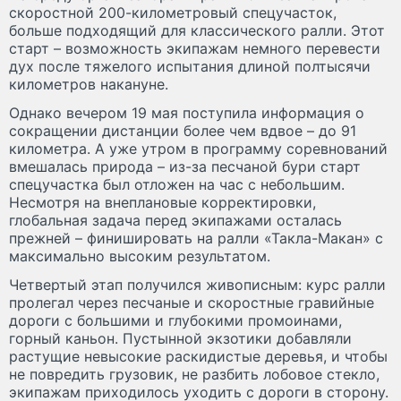
скоростной 200-километровый спецучасток,
больше подходящий для классического ралли. Этот
старт – возможность экипажам немного перевести
дух после тяжелого испытания длиной полтысячи
километров накануне.
Однако вечером 19 мая поступила информация о
сокращении дистанции более чем вдвое – до 91
километра. А уже утром в программу соревнований
вмешалась природа – из-за песчаной бури старт
спецучастка был отложен на час с небольшим.
Несмотря на внеплановые корректировки,
глобальная задача перед экипажами осталась
прежней – финишировать на ралли «Такла-Макан» с
максимально высоким результатом.
Четвертый этап получился живописным: курс ралли
пролегал через песчаные и скоростные гравийные
дороги с большими и глубокими промоинами,
горный каньон. Пустынной экзотики добавляли
растущие невысокие раскидистые деревья, и чтобы
не повредить грузовик, не разбить лобовое стекло,
экипажам приходилось уходить с дороги в сторону.