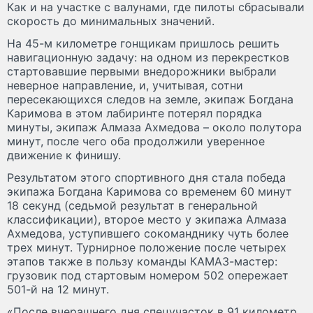
Как и на участке с валунами, где пилоты сбрасывали
скорость до минимальных значений.
На 45-м километре гонщикам пришлось решить
навигационную задачу: на одном из перекрестков
стартовавшие первыми внедорожники выбрали
неверное направление, и, учитывая, сотни
пересекающихся следов на земле, экипаж Богдана
Каримова в этом лабиринте потерял порядка
минуты, экипаж Алмаза Ахмедова – около полутора
минут, после чего оба продолжили уверенное
движение к финишу.
Результатом этого спортивного дня стала победа
экипажа Богдана Каримова со временем 60 минут
18 секунд (седьмой результат в генеральной
классификации), второе место у экипажа Алмаза
Ахмедова, уступившего сокоманднику чуть более
трех минут. Турнирное положение после четырех
этапов также в пользу команды КАМАЗ-мастер:
грузовик под стартовым номером 502 опережает
501-й на 12 минут.
«После вчерашнего дня спецучасток в 91 километр