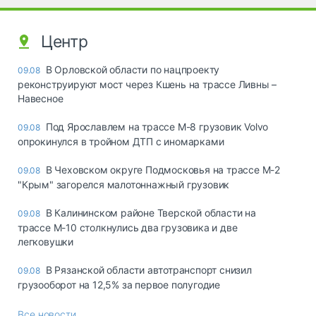
Центр
В Орловской области по нацпроекту
09.08
реконструируют мост через Кшень на трассе Ливны –
Навесное
Под Ярославлем на трассе М-8 грузовик Volvo
09.08
опрокинулся в тройном ДТП с иномарками
В Чеховском округе Подмосковья на трассе М-2
09.08
"Крым" загорелся малотоннажный грузовик
В Калининском районе Тверской области на
09.08
трассе М-10 столкнулись два грузовика и две
легковушки
В Рязанской области автотранспорт снизил
09.08
грузооборот на 12,5% за первое полугодие
Все новости