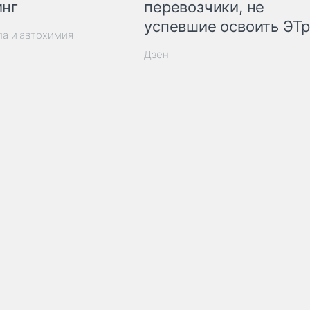
инг
перевозчики, не
успевшие освоить ЭТ
ла и автохимия
Дзен