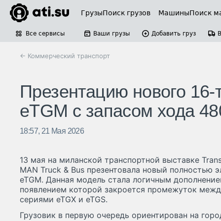
Грузы
Поиск грузов
Машины
Поиск м
Все сервисы
Ваши грузы
Добавить груз
← Коммерческий транспорт
Презентацию нового 16-т
eTGM с запасом хода 48
18:57, 21 Мая 2026
13 мая на миланской транспортной выставке Tran
MAN Truck & Bus презентовала новый полностью 
eTGM. Данная модель стала логичным дополнение
появлением которой закроется промежуток межд
сериями eTGX и eTGS.
Грузовик в первую очередь ориентирован на гор