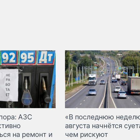
пора: АЗС
«В последнюю недел
ктивно
августа начнётся суета
ься на ремонт и
чем рискуют