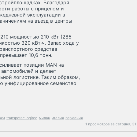
стройплощадках. Благодаря
ости работы с прицепом и
ежедневной эксплуатации в
аничениям на въезд в центры
10 мощностью 210 кВт (285
мкостью 320 кВт·ч. Запас хода у
транспортного средства
 превышает 10,6 тонн.
усиливает позиции MAN на
 автомобилей и делает
ьной логистике. Таким образом,
ю унифицированное семейство
вки
transpotec logitec
милан
италия
германия
1 просмотров за сегодня,
31