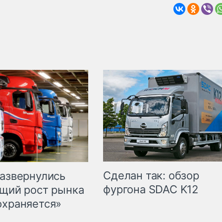
Сделан так: обзор
развернулись
фургона SDAC K12
бщий рост рынка
охраняется»