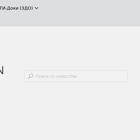
ТИ-Доки (ЭДО)
N