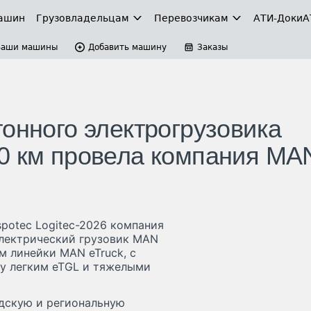
ашин
Грузовладельцам
Перевозчикам
АТИ-Доки
А
Ваши машины
Добавить машину
Заказы
онного электрогрузовика
0 км провела компания MA
spotec Logitec-2026 компания
электрический грузовик MAN
м линейки MAN eTruck, с
у легким eTGL и тяжелыми
одскую и региональную