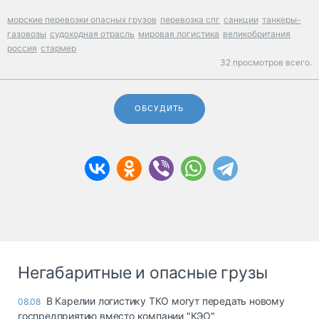
морские перевозки опасных грузов
перевозка спг
санкции
танкеры-
газовозы
судоходная отрасль
мировая логистика
великобритания
россия
стармер
32 просмотров всего.
ОБСУДИТЬ
Негабаритные и опасные грузы
В Карелии логистику ТКО могут передать новому
08.08
госпредприятию вместо компании "КЭО"