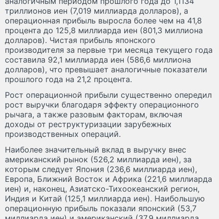
аналогичным периодом прошлого года до 1,1134
триллионов иен (7,019 миллиарда долларов), а
операционная прибыль выросла более чем на 41,8
процента до 125,8 миллиарда иен (801,3 миллиона
долларов). Чистая прибыль японского
производителя за первые три месяца текущего года
составила 92,1 миллиарда иен (586,6 миллиона
долларов), что превышает аналогичные показатели
прошлого года на 21,2 процента.
Рост операционной прибыли существенно опередил
рост выручки благодаря эффекту операционного
рычага, а также разовым факторам, включая
доходы от реструктуризации зарубежных
производственных операций.
Наиболее значительный вклад в выручку внес
американский рынок (526,2 миллиарда иен), за
которым следует Япония (236,6 миллиарда иен),
Европа, Ближний Восток и Африка (221,6 миллиарда
иен) и, наконец, Азиатско-Тихоокеанский регион,
Индия и Китай (125,1 миллиарда иен). Наибольшую
операционную прибыль показали японский (53,7
миллиарда иен) и американский (37,9 миллиарда