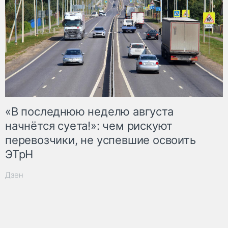
«В последнюю неделю августа
начнётся суета!»: чем рискуют
перевозчики, не успевшие освоить
ЭТрН
Дзен