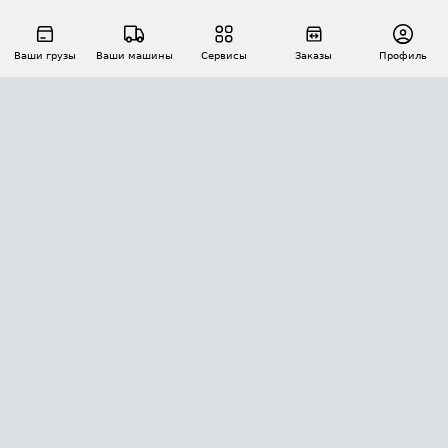
Ваши грузы
Ваши машины
Сервисы
Заказы
Профиль
АВТОМАТИЗАЦИЯ ПЕРЕВОЗОК
Площадки
Заказы
Торги
Тендеры
АТИ-Доки
GPS-мониторинг
АТИ Мессенджер
Цепочки грузов
API ATI.SU
ПОЛЕЗНОЕ
Расчет расстояний
БЕЗОПАСНОСТЬ
Академия ATI.SU
ATI.SU о безопасности
Звезды ATI.SU на вашем сайте
КОНТАКТЫ И ТАРИФЫ
Памятка по проверке контрагентов
Индекс ATI.SU FTL РФ
О системе ATI.SU
Светофор+
Средние ставки
ИНФОРМАЦИЯ
Контактная информация