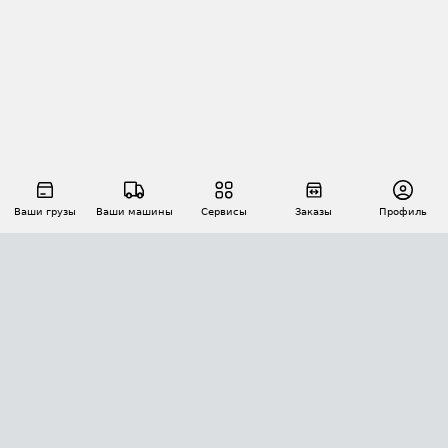
Ваши грузы
Ваши машины
Сервисы
Заказы
Профиль
АВТОМАТИЗАЦИЯ ПЕРЕВОЗОК
Площадки
Заказы
Торги
Тендеры
АТИ-Доки
GPS-мониторинг
АТИ Мессенджер
Цепочки грузов
API ATI.SU
ПОЛЕЗНОЕ