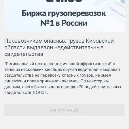
Логистика, грузы
Негабаритные и
опасные грузы
Безопасность и
страхование
Перевозчикам опасных грузов Кировской
Таможня и ВЭД
области выдавали недействительные
свидетельства
Склады и
грузовые
"Региональный центр энергетической эффективности" в
терминалы
течении нескольких месяцев обучал водителей и выдавал
Коммерческий
свидетельства на перевозку опасных грузов, не имея
транспорт
лицензии и права принимать экзамен. По некоторым
данным, всего было выдано порядка 70 недействительных
Спецтехника
свидетельств ДОПОГ.
Автосервис,
запчасти, шины
Все публикации
Топливо, масла и
Дзен
автохимия