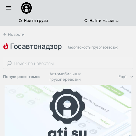
Найти грузы
Найти машины
← Новости
госавтонадзор
безопасность грузоперевозок
ростовская область
автоперевозки опасных грузов
Автомобильные
Популярные темы:
Ещё
грузоперевозки
Региональная
логистика
ЭДО, ИТ в
логистике
Дороги,
инфраструктура