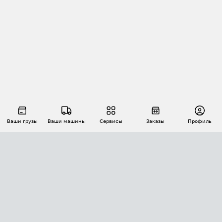
Ваши грузы
Ваши машины
Сервисы
Заказы
Профиль
АВТОМАТИЗАЦИЯ ПЕРЕВОЗОК
Площадки
Заказы
Торги
Тендеры
АТИ-Доки
GPS-мониторинг
АТИ Мессенджер
Цепочки грузов
API ATI.SU