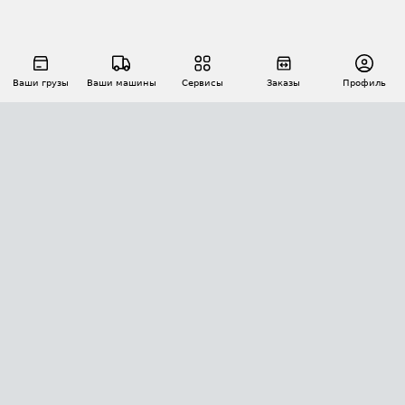
Ваши грузы
Ваши машины
Сервисы
Заказы
Профиль
АВТОМАТИЗАЦИЯ ПЕРЕВОЗОК
Площадки
Заказы
Торги
Тендеры
АТИ-Доки
GPS-мониторинг
АТИ Мессенджер
Цепочки грузов
API ATI.SU
ПОЛЕЗНОЕ
Расчет расстояний
БЕЗОПАСНОСТЬ
Академия ATI.SU
ATI.SU о безопасности
Звезды ATI.SU на вашем сайте
КОНТАКТЫ И ТАРИФЫ
Памятка по проверке контрагентов
Индекс ATI.SU FTL РФ