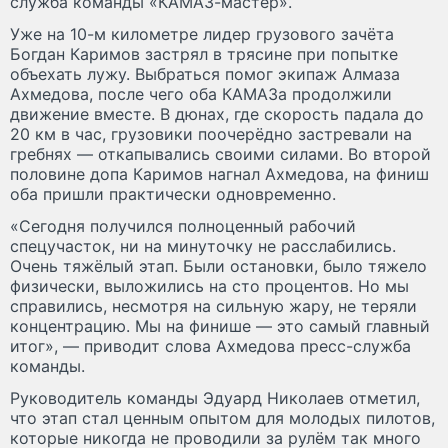
служба команды «КАМАЗ-мастер».
Уже на 10-м километре лидер грузового зачёта
Богдан Каримов застрял в трясине при попытке
объехать лужу. Выбраться помог экипаж Алмаза
Ахмедова, после чего оба КАМАЗа продолжили
движение вместе. В дюнах, где скорость падала до
20 км в час, грузовики поочерёдно застревали на
гребнях — откапывались своими силами. Во второй
половине допа Каримов нагнал Ахмедова, на финиш
оба пришли практически одновременно.
«Сегодня получился полноценный рабочий
спецучасток, ни на минуточку не расслабились.
Очень тяжёлый этап. Были остановки, было тяжело
физически, выложились на сто процентов. Но мы
справились, несмотря на сильную жару, не теряли
концентрацию. Мы на финише — это самый главный
итог», — приводит слова Ахмедова пресс-служба
команды.
Руководитель команды Эдуард Николаев отметил,
что этап стал ценным опытом для молодых пилотов,
которые никогда не проводили за рулём так много