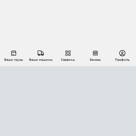
Ваши грузы
Ваши машины
Сервисы
Заказы
Профиль
АВТОМАТИЗАЦИЯ ПЕРЕВОЗОК
Площадки
Заказы
Торги
Тендеры
АТИ-Доки
GPS-мониторинг
АТИ Мессенджер
Цепочки грузов
API ATI.SU
ПОЛЕЗНОЕ