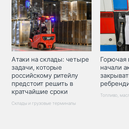
Горючая 
Атаки на склады: четыре
начали а
задачи, которые
закрыват
российскому ритейлу
ребренд
предстоит решить в
кратчайшие сроки
Топливо, мас
Склады и грузовые терминалы