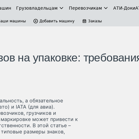
ашин
Грузовладельцам
Перевозчикам
АТИ-Доки
А
Ваши машины
Добавить машину
Заказы
ов на упаковке: требовани
альность, а обязательное
о) и IATA (для авиа).
возчиков, грузчиков и
в маркировке может привести к
ственности. В этой статье –
 типовые размеры знаков,