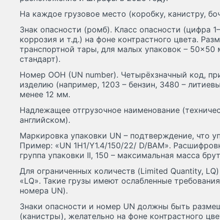
На каждое грузовое место (коробку, канистру, бо
Знак опасности (ромб). Класс опасности (цифра 1–
коррозия и т.д.) на фоне контрастного цвета. Раз
транспортной тары, для малых упаковок – 50×50 
стандарт).
Номер ООН (UN number). Четырёхзначный код, пр
изделию (например, 1203 – бензин, 3480 – литиевы
менее 12 мм.
Надлежащее отгрузочное наименование (техничес
английском).
Маркировка упаковки UN – подтверждение, что у
Пример: «UN 1H1/Y1.4/150/22/ D/BAM». Расшифровка
группа упаковки II, 150 – максимальная масса брут
Для ограниченных количеств (Limited Quantity, LQ
«LQ». Такие грузы имеют ослабленные требования
номера UN).
Знаки опасности и номер UN должны быть разме
(канистры), желательно на фоне контрастного цве