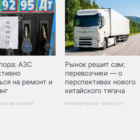
пора: АЗС
Рынок решит сам:
ктивно
перевозчики — о
ься на ремонт и
перспективах нового
инг
китайского тягача
ла и автохимия
Коммерческий транспорт