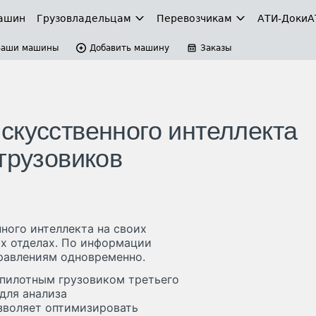
ашин
Грузовладельцам
Перевозчикам
АТИ-Доки
А
Ваши машины
Добавить машину
Заказы
скусственного интеллекта
грузовиков
ного интеллекта на своих
х отделах. По информации
правлениям одновременно.
спилотным грузовиком третьего
для анализа
озволяет оптимизировать