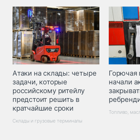
Горючая 
Атаки на склады: четыре
начали а
задачи, которые
закрыват
российскому ритейлу
ребренд
предстоит решить в
кратчайшие сроки
Топливо, мас
Склады и грузовые терминалы