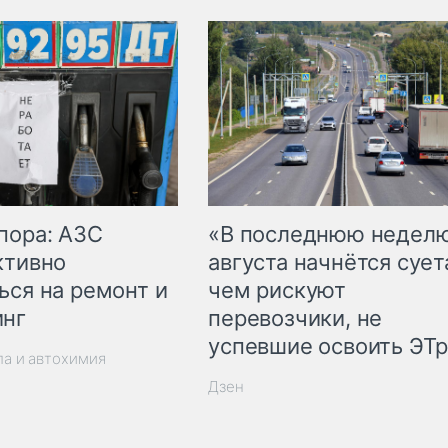
пора: АЗС
«В последнюю недел
ктивно
августа начнётся суета
ься на ремонт и
чем рискуют
инг
перевозчики, не
успевшие освоить ЭТ
ла и автохимия
Дзен