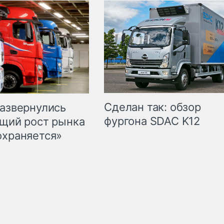
Сделан так: обзор
развернулись
фургона SDAC K12
бщий рост рынка
охраняется»