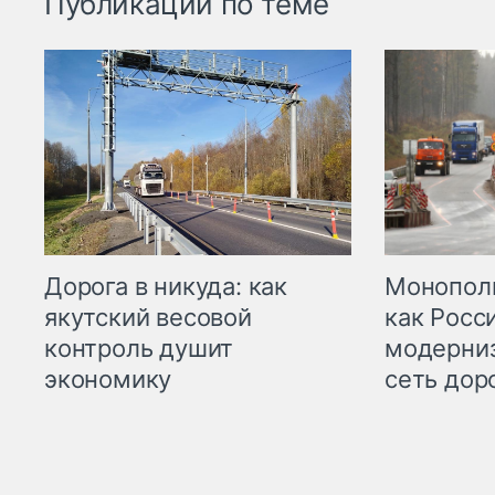
Публикации по теме
Дорога в никуда: как
Монополи
якутский весовой
как Росс
контроль душит
модерни
экономику
сеть дор