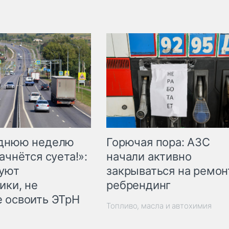
Горючая пора: АЗС
еднюю неделю
начали активно
ачнётся суета!»:
закрываться на ремон
куют
ребрендинг
ики, не
 освоить ЭТрН
Топливо, масла и автохимия