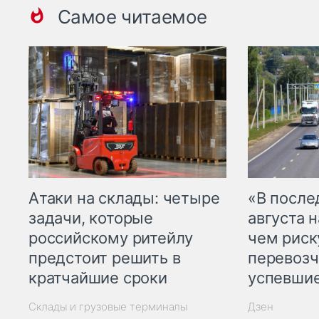
Самое читаемое
Атаки на склады: четыре
«В посл
задачи, которые
августа н
российскому ритейлу
чем рис
предстоит решить в
перевозч
кратчайшие сроки
успевшие
Склады и грузовые терминалы
Дзен