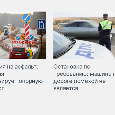
Остановка по
я на асфальт:
требованию: машина 
ия
дороге помехой не
зирует опорную
является
ог