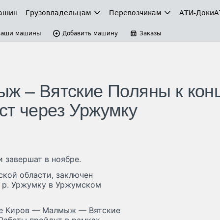
ашин
Грузовладельцам
Перевозчикам
АТИ-Доки
А
Ваши машины
Добавить машину
Заказы
ыж – Вятские Поляны к кон
ст через Уржумку
 завершат в ноябре.
ской области, заключен
з р. Уржумку в Уржумском
се Киров — Малмыж — Вятские