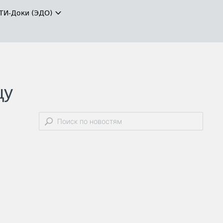
ТИ-Доки (ЭДО)
цу