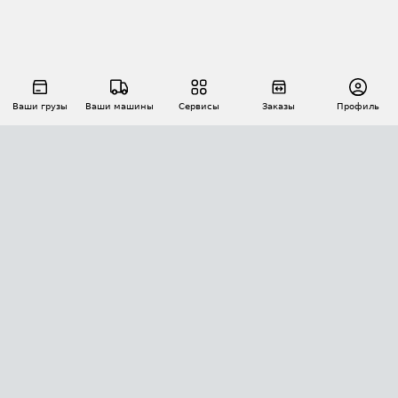
Ваши грузы
Ваши машины
Сервисы
Заказы
Профиль
АВТОМАТИЗАЦИЯ ПЕРЕВОЗОК
Площадки
Заказы
Торги
Тендеры
АТИ-Доки
GPS-мониторинг
АТИ Мессенджер
Цепочки грузов
API ATI.SU
ПОЛЕЗНОЕ
Расчет расстояний
БЕЗОПАСНОСТЬ
Академия ATI.SU
ATI.SU о безопасности
Звезды ATI.SU на вашем сайте