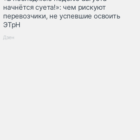
начнётся суета!»: чем рискуют
перевозчики, не успевшие освоить
ЭТрН
Дзен