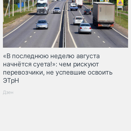
«В последнюю неделю августа
начнётся суета!»: чем рискуют
перевозчики, не успевшие освоить
ЭТрН
Дзен