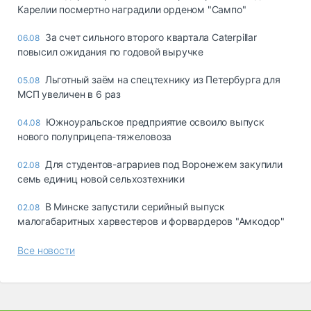
Карелии посмертно наградили орденом "Сампо"
За счет сильного второго квартала Caterpillar
06.08
повысил ожидания по годовой выручке
Льготный заём на спецтехнику из Петербурга для
05.08
МСП увеличен в 6 раз
Южноуральское предприятие освоило выпуск
04.08
нового полуприцепа-тяжеловоза
Для студентов-аграриев под Воронежем закупили
02.08
семь единиц новой сельхозтехники
В Минске запустили серийный выпуск
02.08
малогабаритных харвестеров и форвардеров "Амкодор"
Все новости